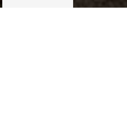
ZINGUERIE PRÈS DE BOURG-LÈS-
VALENCE
Zinguerie à Bourg-lès-Valence : Faites confiance à
CLEAN TOITURE
Lorsque vous avez besoin de services de zinguerie
à Bourg-lès-Valence, faire appel à un professionnel
qualifié est essentiel pour assurer la durabilité et
l'esthétique de votre toiture. CLEAN TOITURE,
situé à Saint-Marcel-lès-Valence, est l'entreprise de
référence pour tous vos besoins en zinguerie dans